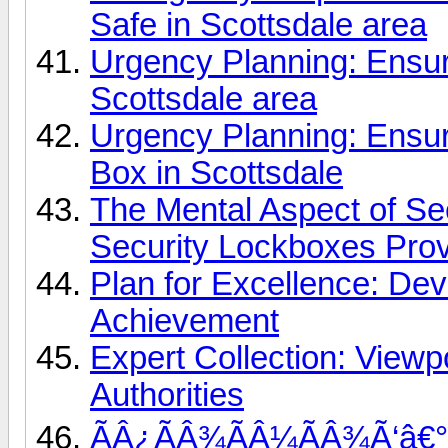
Safe in Scottsdale area
Urgency Planning: Ensur
Scottsdale area
Urgency Planning: Ensur
Box in Scottsdale
The Mental Aspect of Se
Security Lockboxes Pro
Plan for Excellence: Dev
Achievement
Expert Collection: View
Authorities
ÃÂ¿ÃÂ¾ÃÂ¼ÃÂ¾Ã‘â€°