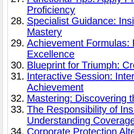
Proficiency
Specialist Guidance: Ins
Mastery
Achievement Formulas: F
Excellence
Blueprint for Triumph: C
Interactive Session: Inte
Achievement
Mastering: Discovering 
The Responsibility of In
Understanding Coverage
Corporate Protection Alte